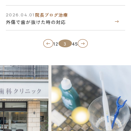
2026.04.01
院長ブログ
治療
外傷で歯が抜けた時の対応
«
1
2
3
4
5
»