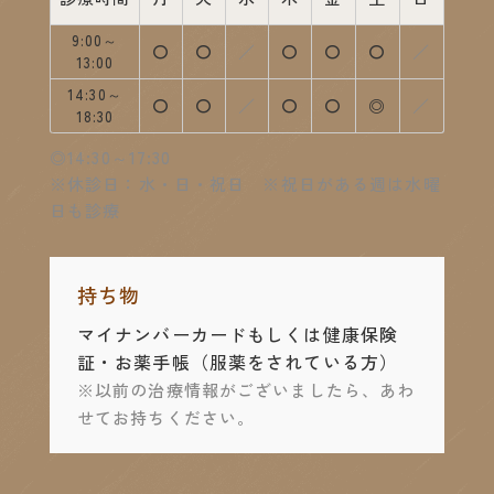
9:00～
診療中
診療中
休診
診療中
診療中
診療中
休診
〇
〇
／
〇
〇
〇
／
13:00
14:30～
診療中
診療中
休診
診療中
診療中
14:30～17:
休診
〇
〇
／
〇
〇
◎
／
18:30
◎14:30～17:30
※休診日：水・日・祝日 ※祝日がある週は水曜
日も診療
持ち物
マイナンバーカードもしくは健康保険
証・お薬手帳
（服薬をされている方）
※以前の治療情報がございましたら、あわ
せてお持ちください。