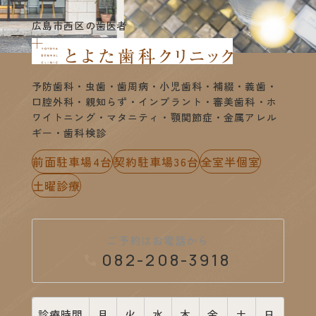
広島市西区の歯医者
予防歯科・虫歯・歯周病・小児歯科・補綴・義歯・
口腔外科・親知らず・インプラント・審美歯科・ホ
ワイトニング・マタニティ・顎関節症・金属アレル
ギー・歯科検診
前面駐車場4台
契約駐車場36台
全室半個室
土曜診療
ご予約はお電話から
082-208-3918
診療時間
月
火
水
木
金
土
日