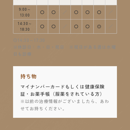
9:00～
診療中
診療中
休診
診療中
診療中
診療中
休診
〇
〇
／
〇
〇
〇
／
13:00
14:30～
診療中
診療中
休診
診療中
診療中
14:30～17:
休診
〇
〇
／
〇
〇
◎
／
18:30
◎14:30～17:30
※休診日：水・日・祝日 ※祝日がある週は水曜
日も診療
持ち物
マイナンバーカードもしくは健康保険
証・お薬手帳
（服薬をされている方）
※以前の治療情報がございましたら、あわ
せてお持ちください。