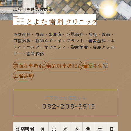
広島市西区の歯医者
予防歯科・虫歯・歯周病・小児歯科・補綴・義歯・
口腔外科・親知らず・インプラント・審美歯科・ホ
ワイトニング・マタニティ・顎関節症・金属アレル
ギー・歯科検診
前面駐車場4台
契約駐車場36台
全室半個室
土曜診療
ご予約はお電話から
082-208-3918
診療時間
月
火
水
木
金
土
日