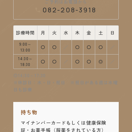
ご予約はお電話から
082-208-3918
診療時間
月
火
水
木
金
土
日
9:00～
診療中
診療中
休診
診療中
診療中
診療中
休診
〇
〇
／
〇
〇
〇
／
13:00
14:30～
診療中
診療中
休診
診療中
診療中
14:30～17:
休診
〇
〇
／
〇
〇
◎
／
18:30
◎14:30～17:30
※休診日：水・日・祝日 ※祝日がある週は水曜
日も診療
持ち物
マイナンバーカードもしくは健康保険
証・お薬手帳
（服薬をされている方）