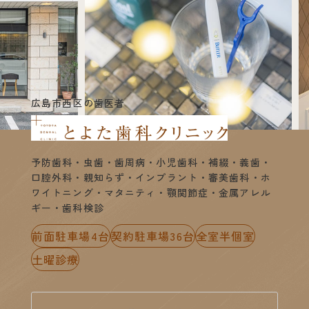
広島市西区の歯医者
予防歯科・虫歯・歯周病・小児歯科・補綴・義歯・
口腔外科・親知らず・インプラント・審美歯科・ホ
ワイトニング・マタニティ・顎関節症・金属アレル
ギー・歯科検診
前面駐車場4台
契約駐車場36台
全室半個室
土曜診療