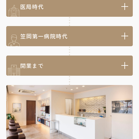
医局時代
笠岡第一病院時代
開業まで