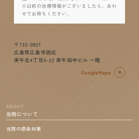
※以前の治療情報がございましたら、あわ
せてお持ちください。
〒733-0821
広島県広島市西区
庚午北4丁目6-22 庚午田中ビル 一階
GoogleMaps
ABOUT
当院について
当院の感染対策