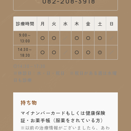
082-208-3918
診療時間
月
火
水
木
金
土
日
9:00～
診療中
診療中
休診
診療中
診療中
診療中
休診
〇
〇
／
〇
〇
〇
／
13:00
14:30～
診療中
診療中
休診
診療中
診療中
14:30～17:
休診
〇
〇
／
〇
〇
◎
／
18:30
◎14:30～17:30
※休診日：水・日・祝日 ※祝日がある週は水曜
日も診療
持ち物
マイナンバーカードもしくは健康保険
証・お薬手帳
（服薬をされている方）
※以前の治療情報がございましたら、あわ