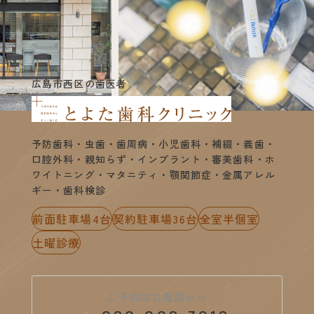
広島市西区の歯医者
予防歯科・虫歯・歯周病・小児歯科・補綴・義歯・
口腔外科・親知らず・インプラント・審美歯科・ホ
ワイトニング・マタニティ・顎関節症・金属アレル
ギー・歯科検診
前面駐車場4台
契約駐車場36台
全室半個室
土曜診療
ご予約はお電話から