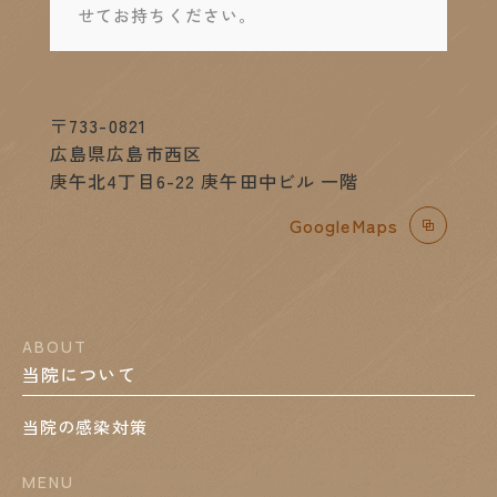
せてお持ちください。
〒733-0821
広島県広島市西区
庚午北4丁目6-22 庚午田中ビル 一階
GoogleMaps
ABOUT
当院について
当院の感染対策
MENU